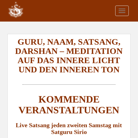
S
k
TOGGLE
i
p
t
o
GURU, NAAM, SATSANG,
m
DARSHAN – MEDITATION
a
AUF DAS INNERE LICHT
i
n
UND DEN INNEREN TON
c
o
n
t
KOMMENDE
e
VERANSTALTUNGEN
n
t
Live Satsang jeden zweiten Samstag mit
Satguru Sirio