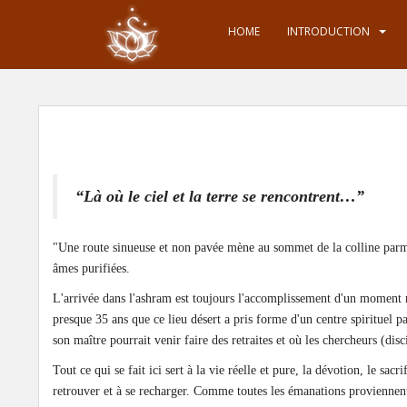
S
k
HOME
INTRODUCTION
i
p
t
o
m
a
i
“Là où le ciel et la terre se rencontrent…”
n
c
o
"Une route sinueuse et non pavée mène au sommet de la colline parmi l
n
âmes purifiées.
t
L'arrivée dans l'ashram est toujours l'accomplissement d'un moment r
e
presque 35 ans que ce lieu désert a pris forme d'un centre spirituel pa
n
son maître pourrait venir faire des retraites et où les chercheurs (disc
t
Tout ce qui se fait ici sert à la vie réelle et pure, la dévotion, le sac
retrouver et à se recharger. Comme toutes les émanations proviennent