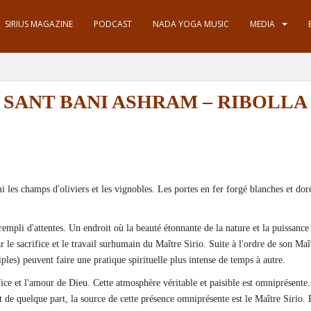
SIRIUS MAGAZINE
PODCAST
NADA YOGA MUSIC
MEDIA
SANT BANI ASHRAM – RIBOLLA
es champs d'oliviers et les vignobles. Les portes en fer forgé blanches et dorée
empli d'attentes. Un endroit où la beauté étonnante de la nature et la puissanc
r le sacrifice et le travail surhumain du Maître Sirio. Suite à l'ordre de son Maî
iples) peuvent faire une pratique spirituelle plus intense de temps à autre.
rifice et l'amour de Dieu. Cette atmosphère véritable et paisible est omniprésente. 
 de quelque part, la source de cette présence omniprésente est le Maître Sirio.