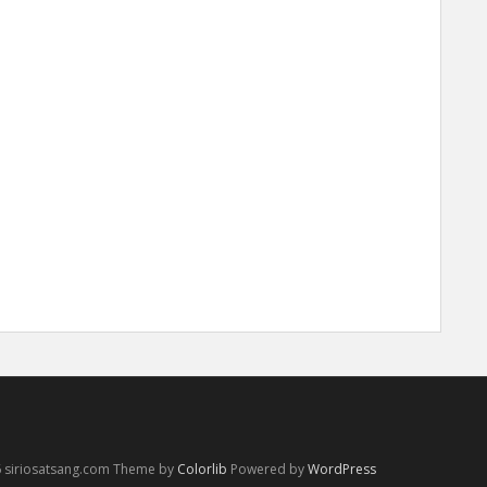
 siriosatsang.com Theme by
Colorlib
Powered by
WordPress