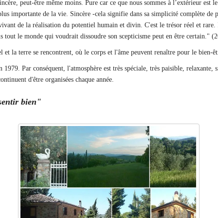
 sincère, peut-être même moins. Pure car ce que nous sommes à l’extérieur est le
a plus importante de la vie. Sincère -cela signifie dans sa simplicité complète de 
ant de la réalisation du potentiel humain et divin. C'est le trésor réel et rare. 
is tout le monde qui voudrait dissoudre son scepticisme peut en être certain." (
el et la terre se rencontrent, où le corps et l'âme peuvent renaître pour le bien-
en 1979. Par conséquent, l'atmosphère est très spéciale, très paisible, relaxante,
 continuent d'être organisées chaque année.
 sentir bien"