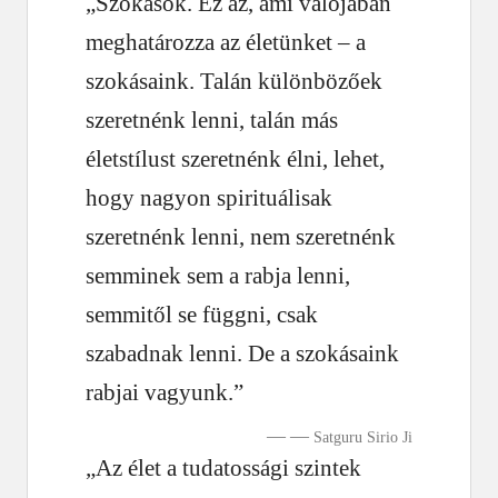
„Szokások. Ez az, ami valójában
meghatározza az életünket – a
szokásaink. Talán különbözőek
szeretnénk lenni, talán más
életstílust szeretnénk élni, lehet,
hogy nagyon spirituálisak
szeretnénk lenni, nem szeretnénk
semminek sem a rabja lenni,
semmitől se függni, csak
szabadnak lenni. De a szokásaink
rabjai vagyunk.”
—
Satguru Sirio Ji
„Az élet a tudatossági szintek