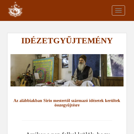
S
k
TOGGLE
i
p
t
o
IDÉZETGYŰJTEMÉNY
m
a
i
n
c
o
n
t
e
Az alábbiakban Sirio mestertől származó idézetek kerültek
összegyűjtésre
n
t