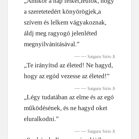
„Amikor a nap felkel,leülök, hogy
a szeretetedért könyörögjek,a
szívem és lelkem vágyakoznak,
áldj meg ragyogó jelenléted
megnyilvánitásával.”
—
Satguru Sirio Ji
„Te irányítsd az életed! Ne hagyd,
hogy az egód vezesse az életed!”
—
Satguru Sirio Ji
„Légy tudatában az elme és az egó
működésének, és ne hagyd oket
eluralkodni.”
—
Satguru Sirio Ji