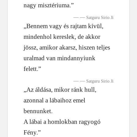
nagy misztériuma.”
—
Satguru Sirio Ji
„Bennem vagy és rajtam kívül,
mindenhol kereslek, de akkor
jössz, amikor akarsz, hiszen teljes
uralmad van mindannyiunk
felett.”
—
Satguru Sirio Ji
„Az áldása, mikor ránk hull,
azonnal a lábaihoz emel
bennunket.
A lábai a homlokban ragyogó
Fény.”