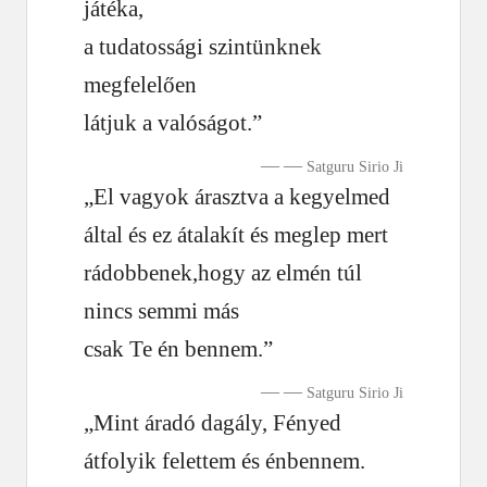
játéka,
a tudatossági szintünknek
megfelelően
látjuk a valóságot.”
—
Satguru Sirio Ji
„El vagyok árasztva a kegyelmed
által és ez átalakít és meglep mert
rádobbenek,hogy az elmén túl
nincs semmi más
csak Te én bennem.”
—
Satguru Sirio Ji
„Mint áradó dagály, Fényed
átfolyik felettem és énbennem.